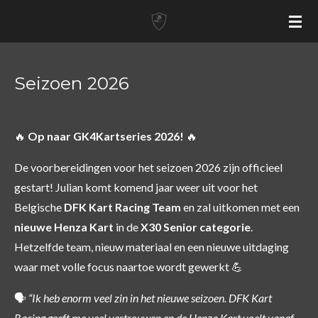
Ga
direct
naar
de
Seizoen 2026
hoofdinhoud
🔥
Op naar GK4Kartseries 2026!
🔥
De voorbereidingen voor het seizoen 2026 zijn officieel
gestart! Julian komt komend jaar weer uit voor het
Belgische
DFK Kart Racing Team
en zal uitkomen met een
nieuwe Henza Kart
in de
X30 Senior categorie
.
Hetzelfde team, nieuw materiaal en een nieuwe uitdaging
waar met volle focus naartoe wordt gewerkt 💪
🗣️
“Ik heb enorm veel zin in het nieuwe seizoen. DFK Kart
Racing geeft me veel vertrouwen en de Henza Kart voelt vanaf